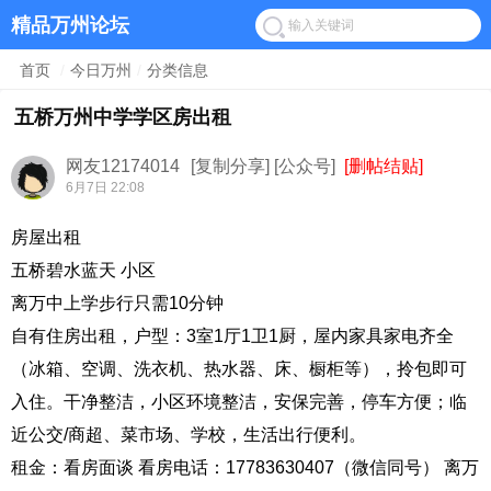
精品万州论坛
首页
/
今日万州
/
分类信息
五桥万州中学学区房出租
网友12174014
[复制分享]
[公众号]
[删帖结贴]
6月7日 22:08
房屋出租
五桥碧水蓝天 小区
离万中上学步行只需10分钟
自有住房出租，户型：3室1厅1卫1厨，屋内家具家电齐全
（冰箱、空调、洗衣机、热水器、床、橱柜等），拎包即可
入住。干净整洁，小区环境整洁，安保完善，停车方便；临
近公交/商超、菜市场、学校，生活出行便利。
租金：看房面谈 看房电话：17783630407（微信同号） 离万