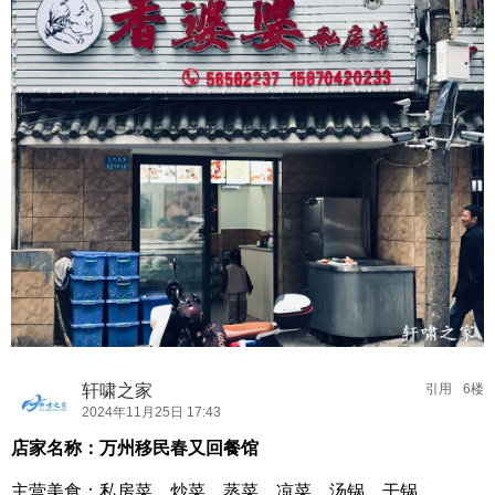
轩啸之家
引用
6楼
2024年11月25日 17:43
店家名称：万州移民春又回餐馆
主营美食：私房菜、炒菜、蒸菜、凉菜、汤锅、干锅，