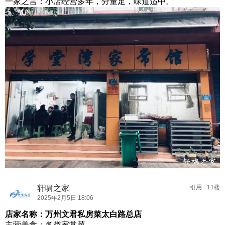
一家之言：小店经营多年，分量足，味道适中。
轩啸之家
引用
11楼
2025年2月5日 18:06
店家名称：万州文君私房菜太白路总店
主营美食：各类家常菜