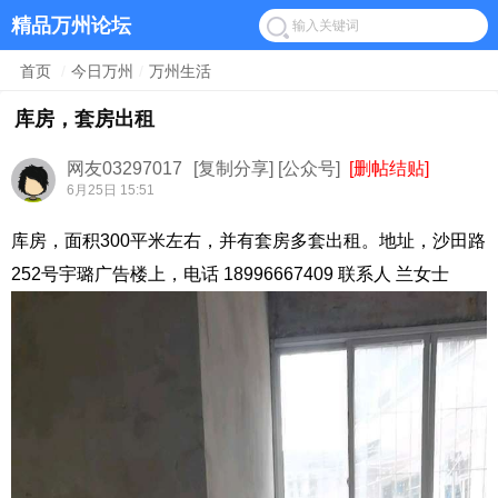
精品万州论坛
首页
/
今日万州
/
万州生活
库房，套房出租
网友03297017
[复制分享]
[公众号]
[删帖结贴]
6月25日 15:51
库房，面积300平米左右，并有套房多套出租。地址，沙田路
252号宇璐广告楼上，电话 18996667409 联系人 兰女士