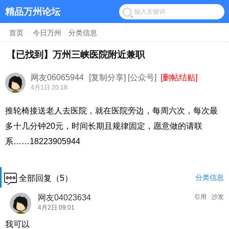
精品万州论坛
首页
/
今日万州
/
分类信息
【已找到】万州三峡医院附近兼职
网友06065944
[复制分享]
[公众号]
[删帖结贴]
4月1日 20:18
推轮椅接送老人去医院，就在医院旁边，每周六次，每次最
多十几分钟20元，时间长期且规律固定，愿意做的请联
系……18223905944
分类信息
全部回复（5）
网友04023634
引用
沙发
4月2日 09:01
我可以