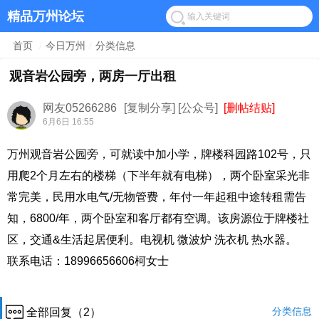
精品万州论坛
首页
/
今日万州
/
分类信息
观音岩公园旁，两房一厅出租
网友05266286
[复制分享]
[公众号]
[删帖结贴]
6月6日 16:55
万州观音岩公园旁，可就读中加小学，牌楼科园路102号，只
用爬2个月左右的楼梯（下半年就有电梯），两个卧室采光非
常完美，民用水电气/无物管费，年付一年起租中途转租需告
知，6800/年，两个卧室和客厅都有空调。该房源位于牌楼社
区，交通&生活起居便利。电视机 微波炉 洗衣机 热水器。
联系电话：18996656606柯女士
分类信息
全部回复（2）