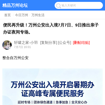
精品万州论坛
首页
/
今日万州
/
万州生活
便民再升级！万州公安出入境7月7日、9日推出亲子
办证夜间专场。
轩啸之家-小羽
[复制分享]
[公众号]
[删帖结贴]
7月7日 16:01
整合自万州公安