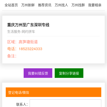
全站首页
万州新鲜
推荐资讯
万州找人
万州找群
我要相亲
重庆万州至广东深圳专线
生活服务-网约拼车
区域：
高笋塘街道
电话：
18523224333
备注：
我要纠错反馈
复制分享链接
联系人：