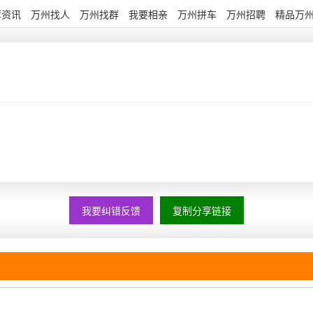
荐资讯
万州找人
万州找群
我要相亲
万州拼车
万州招聘
精品万
我要纠错反馈
复制分享链接