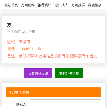
全站首页
万州新鲜
推荐资讯
万州找人
万州找群
我要相亲
万
生活服务-网约拼车
区域：
高梁镇
电话：
19946911152
备注：
老司机驾驶 此条信息长期有效 随时都有车出发
我要纠错反馈
复制分享链接
联系人：