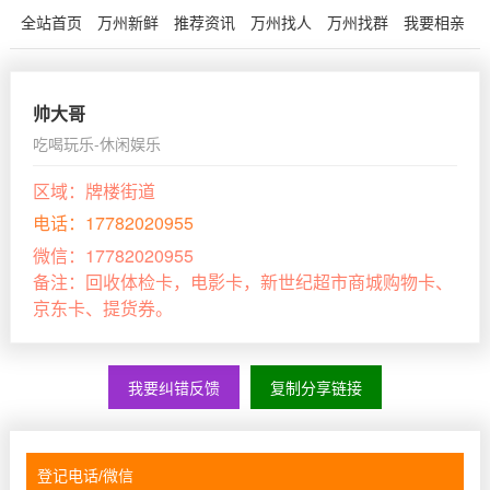
全站首页
万州新鲜
推荐资讯
万州找人
万州找群
我要相亲
帅大哥
吃喝玩乐-休闲娱乐
区域：
牌楼街道
电话：
17782020955
微信：
17782020955
备注：
回收体检卡，电影卡，新世纪超市商城购物卡、
京东卡、提货券。
我要纠错反馈
复制分享链接