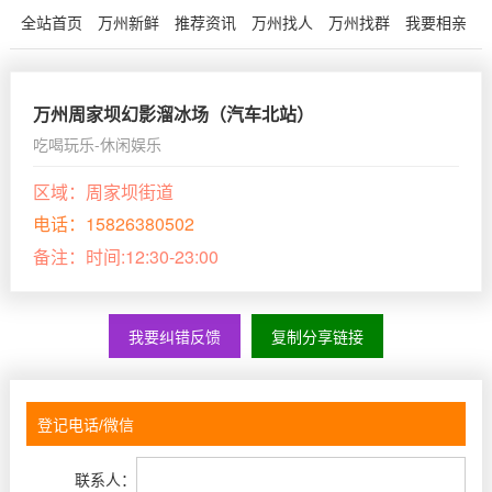
全站首页
万州新鲜
推荐资讯
万州找人
万州找群
我要相亲
万州周家坝幻影溜冰场（汽车北站）
吃喝玩乐-休闲娱乐
区域：
周家坝街道
电话：
15826380502
备注：
时间:12:30-23:00
我要纠错反馈
复制分享链接
联系人：