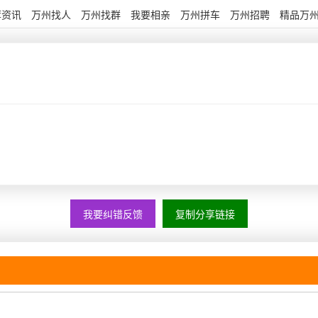
荐资讯
万州找人
万州找群
我要相亲
万州拼车
万州招聘
精品万
我要纠错反馈
复制分享链接