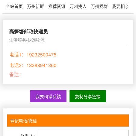
全站首页
万州新鲜
推荐资讯
万州找人
万州找群
我要相亲
高笋塘邮政快递员
生活服务-快递物流
电话1：
19232500475
电话2：
13388941360
备注：
我要纠错反馈
复制分享链接
联系人：