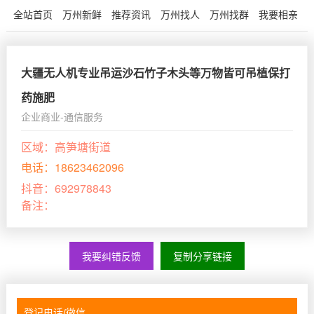
全站首页
万州新鲜
推荐资讯
万州找人
万州找群
我要相亲
大疆无人机专业吊运沙石竹子木头等万物皆可吊植保打
药施肥
企业商业-通信服务
区域：
高笋塘街道
电话：
18623462096
抖音：
692978843
备注：
我要纠错反馈
复制分享链接