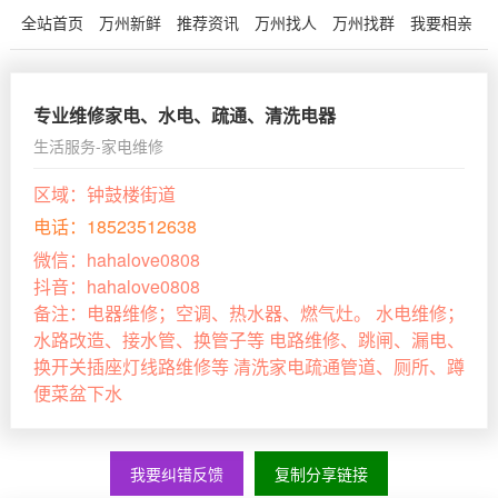
全站首页
万州新鲜
推荐资讯
万州找人
万州找群
我要相亲
专业维修家电、水电、疏通、清洗电器
生活服务-家电维修
区域：
钟鼓楼街道
电话：
18523512638
微信：
hahalove0808
抖音：
hahalove0808
备注：
电器维修；空调、热水器、燃气灶。 水电维修；
水路改造、接水管、换管子等 电路维修、跳闸、漏电、
换开关插座灯线路维修等 清洗家电疏通管道、厕所、蹲
便菜盆下水
我要纠错反馈
复制分享链接