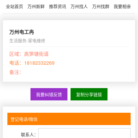
全站首页
万州新鲜
推荐资讯
万州找人
万州找群
我要相亲
万州电工冉
生活服务-家电维修
区域：
高笋塘街道
电话：
18182332269
备注：
我要纠错反馈
复制分享链接
联系人：