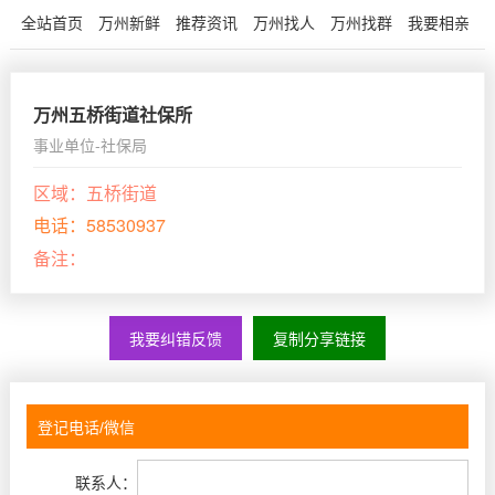
全站首页
万州新鲜
推荐资讯
万州找人
万州找群
我要相亲
万州五桥街道社保所
事业单位-社保局
区域：
五桥街道
电话：
58530937
备注：
我要纠错反馈
复制分享链接
联系人：