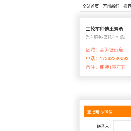
全站首页
万州新鲜
推
三轮车师傅王寿勇
汽车服务-摩托车/电动
区域：
高笋塘街道
电话：
17382280092
备注：
能装1吨左右
联系人：