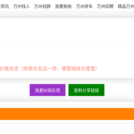
荐资讯
万州找人
万州找群
我要相亲
万州拼车
万州招聘
精品万
，价格合适（经常在宏远一带，哪里喊就去哪里）
我要纠错反馈
复制分享链接