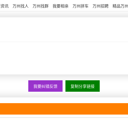
荐资讯
万州找人
万州找群
我要相亲
万州拼车
万州招聘
精品万
我要纠错反馈
复制分享链接