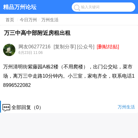
精品万州论坛
首页
/
今日万州
/
万州生活
万三中高中部附近房租出租
网友06277216
[复制分享]
[公众号]
[删帖结贴]
6月23日 11:06
万州清明街紫藤园A栋2楼（不用爬楼），出门公交站，菜市
场，离万三中走路10分钟内。小三室，家电齐全，联系电话1
8996522082
万州生活
全部回复（0）