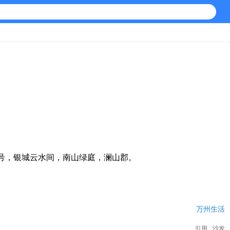
号，银城云水间，南山绿庭，澜山郡。
万州生活
引用
沙发