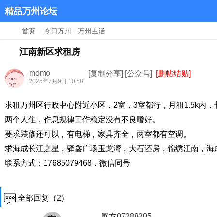
精品万州论坛
首页
/
今日万州
/
万州生活
江南新区求租房
momo
[复制分享]
[公众号]
[删帖结贴]
2025年7月9日 10:58
求租万州区行政中心附近小区，2室，3室都行，月租1.5k内
两个人住，作息规律工作稳定没有不良嗜好。
要求装修还可以，有电梯，家具齐全，两室都有空调。
求海成长江之星，驿鑫广场玉龙湾，大石还房，锦绣江南，海
联系方式：17685079468，微信同号
全部回复（2）
网友07288205