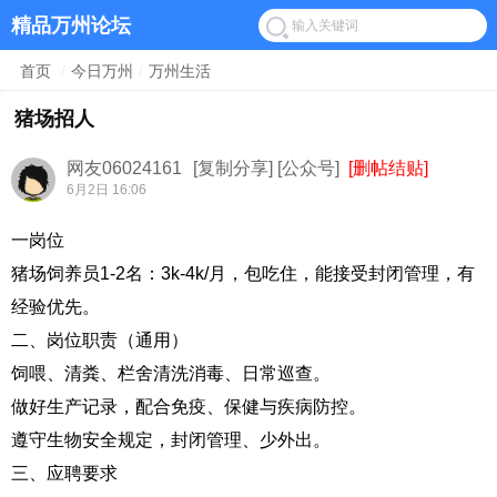
精品万州论坛
首页
/
今日万州
/
万州生活
猪场招人
网友06024161
[复制分享]
[公众号]
[删帖结贴]
6月2日 16:06
一岗位
猪场饲养员1-2名：3k-4k/月，包吃住，能接受封闭管理，有
经验优先。
二、岗位职责（通用）
饲喂、清粪、栏舍清洗消毒、日常巡查。
做好生产记录，配合免疫、保健与疾病防控。
遵守生物安全规定，封闭管理、少外出。
三、应聘要求