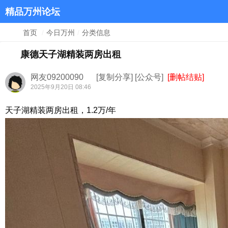
精品万州论坛
首页
/
今日万州
/
分类信息
康德天子湖精装两房出租
网友09200090
[复制分享]
[公众号]
[删帖结贴]
2025年9月20日 08:46
天子湖精装两房出租，1.2万/年