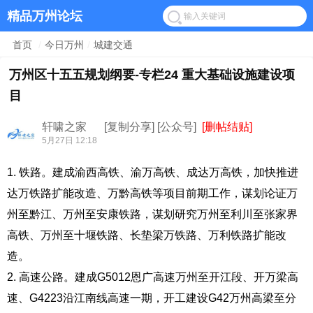
精品万州论坛
首页
/
今日万州
/
城建交通
万州区十五五规划纲要-专栏24 重大基础设施建设项
目
轩啸之家
[复制分享]
[公众号]
[删帖结贴]
5月27日 12:18
1. 铁路。建成渝西高铁、渝万高铁、成达万高铁，加快推进
达万铁路扩能改造、万黔高铁等项目前期工作，谋划论证万
州至黔江、万州至安康铁路，谋划研究万州至利川至张家界
高铁、万州至十堰铁路、长垫梁万铁路、万利铁路扩能改
造。
2. 高速公路。建成G5012恩广高速万州至开江段、开万梁高
速、G4223沿江南线高速一期，开工建设G42万州高梁至分