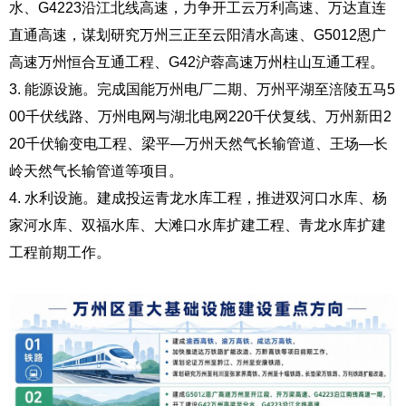
水、G4223沿江北线高速，力争开工云万利高速、万达直连
直通高速，谋划研究万州三正至云阳清水高速、G5012恩广
高速万州恒合互通工程、G42沪蓉高速万州柱山互通工程。
3. 能源设施。完成国能万州电厂二期、万州平湖至涪陵五马5
00千伏线路、万州电网与湖北电网220千伏复线、万州新田2
20千伏输变电工程、梁平—万州天然气长输管道、王场—长
岭天然气长输管道等项目。
4. 水利设施。建成投运青龙水库工程，推进双河口水库、杨
家河水库、双福水库、大滩口水库扩建工程、青龙水库扩建
工程前期工作。