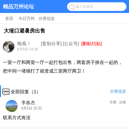
精品万州论坛
首页
/
今日万州
/
分类信息
大垭口避暑房出售
晚風！
[复制分享]
[公众号]
[删帖结贴]
6月5日 14:28
一室一厅和两室一厅一起打包出售，两套房子挨在一起的，
把中间一堵墙打了就变成三室两厅两卫！
分类信息
全部回复（1）
李春杰
引用
沙发
6月5日 15:32
联系方式有没