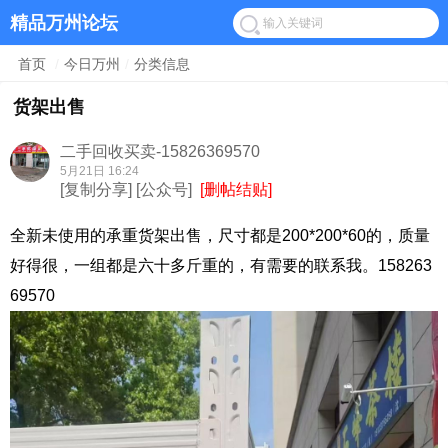
精品万州论坛
首页
/
今日万州
/
分类信息
货架出售
二手回收买卖-15826369570
5月21日 16:24
[复制分享]
[公众号]
[删帖结贴]
全新未使用的承重货架出售，尺寸都是200*200*60的，质量
好得很，一组都是六十多斤重的，有需要的联系我。158263
69570