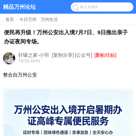
精品万州论坛
首页
/
今日万州
/
万州生活
便民再升级！万州公安出入境7月7日、9日推出亲子
办证夜间专场。
轩啸之家-小羽
[复制分享]
[公众号]
[删帖结贴]
7月7日 16:01
整合自万州公安