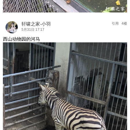
轩啸之家-小羽
引用
4楼
5月31日 17:17
西山动物园的河马