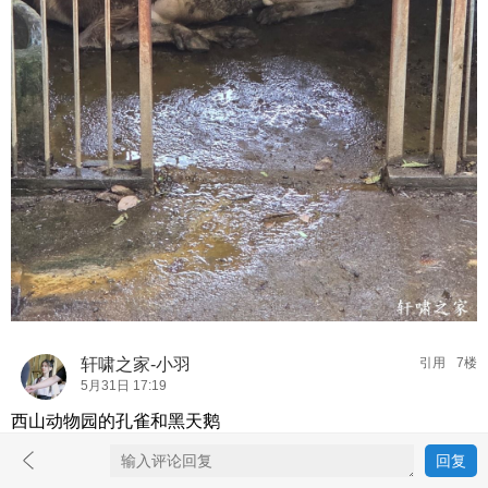
轩啸之家-小羽
引用
7楼
5月31日 17:19
西山动物园的孔雀和黑天鹅