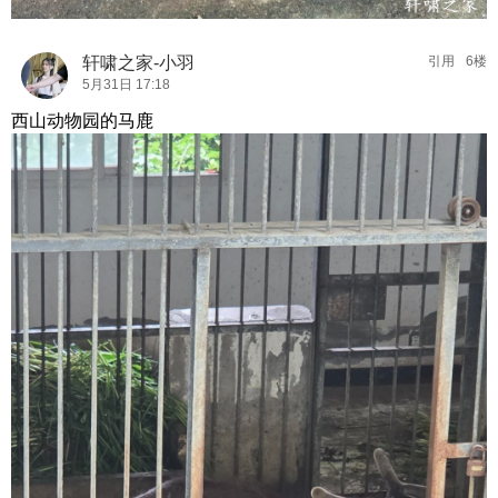
轩啸之家-小羽
引用
6楼
5月31日 17:18
西山动物园的马鹿