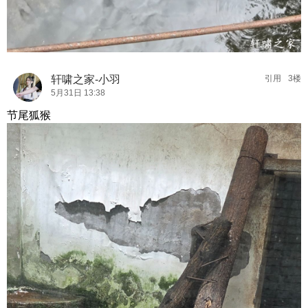
轩啸之家-小羽
引用
3楼
5月31日 13:38
节尾狐猴