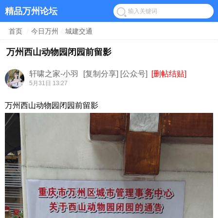
精品万州论坛
首页
/
今日万州
/
城建交通
万州西山动物园闭园前留影
轩啸之家-小羽
[复制分享]
[公众号]
[删帖结贴]
5月31日 13:27
万州西山动物园闭园前留影