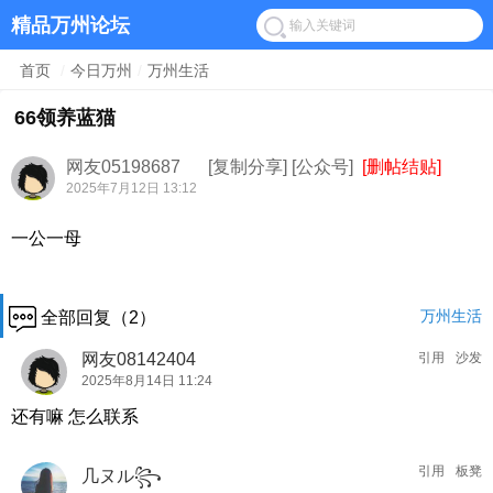
精品万州论坛
首页
/
今日万州
/
万州生活
66领养蓝猫
网友05198687
[复制分享]
[公众号]
[删帖结贴]
2025年7月12日 13:12
一公一母
万州生活
全部回复（2）
网友08142404
引用
沙发
2025年8月14日 11:24
还有嘛 怎么联系
引用
板凳
几ヌル꧂